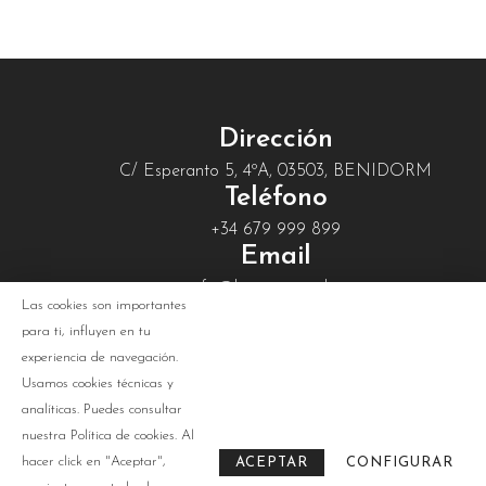
Dirección
C/ Esperanto 5, 4ºA, 03503, BENIDORM
Teléfono
+34 679 999 899
Email
info@livenowtravel.com
Las cookies son importantes
Licencia
para ti, influyen en tu
C.V.m-1406-A
experiencia de navegación.
Usamos cookies técnicas y
analíticas. Puedes consultar
nuestra
Política de cookies
. Al
hacer click en "Aceptar",
ACEPTAR
CONFIGURAR