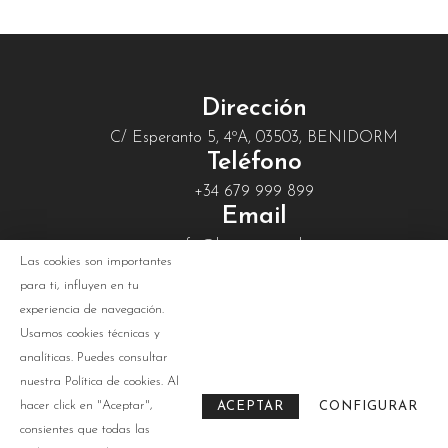
Dirección
C/ Esperanto 5, 4ºA, 03503, BENIDORM
Teléfono
+34 679 999 899
Email
info@livenowtravel.com
Las cookies son importantes
Licencia
para ti, influyen en tu
C.V.m-1406-A
experiencia de navegación.
Usamos cookies técnicas y
analíticas. Puedes consultar
nuestra
Política de cookies
. Al
hacer click en "Aceptar",
ACEPTAR
CONFIGURAR
consientes que todas las