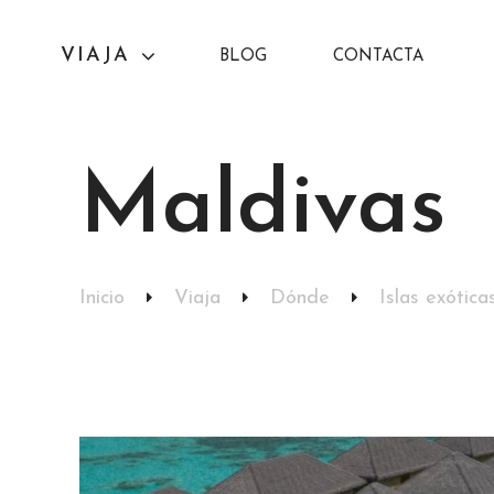
VIAJA
BLOG
CONTACTA
Dónde
Cuando
Maldivas
África
Enero
América
Febrero
Asia
Marzo
Inicio
Viaja
Dónde
Islas exótica
Europa
Abril
Oceanía
Mayo
Islas exóticas
Junio
Julio
Agosto
Septiembre
Octubre
Noviembre