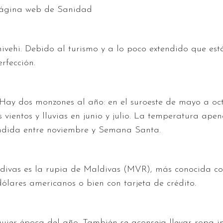
ágina web de Sanidad
dhivehi. Debido al turismo y a lo poco extendido que es
erfección.
 Hay dos monzones al año: en el suroeste de mayo a oct
ientos y lluvias en junio y julio. La temperatura apen
endida entre noviembre y Semana Santa.
divas es la rupia de Maldivas (MVR), más conocida co
 dólares americanos o bien con tarjeta de crédito.
uier época del año. También se aconseja llevar ropa im