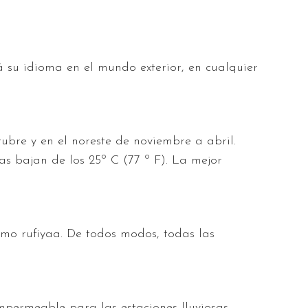
tá su idioma en el mundo exterior, en cualquier
ubre y en el noreste de noviembre a abril.
as bajan de los 25º C (77 º F). La mejor
mo rufiyaa. De todos modos, todas las
permeable para las estaciones lluviosas.