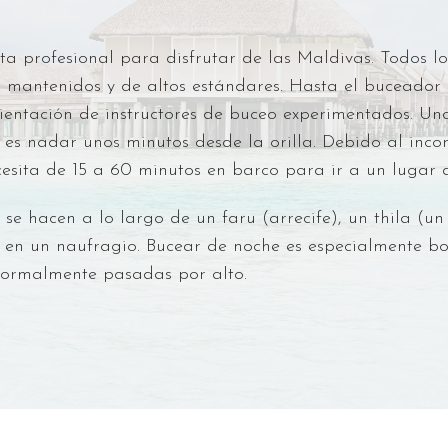
ta profesional para disfrutar de las Maldivas. Todos lo
mantenidos y de altos estándares. Hasta el buceador m
entación de instructores de buceo experimentados. Una 
r es nadar unos minutos desde la orilla. Debido al inc
ecesita de 15 a 60 minutos en barco para ir a un lugar 
e hacen a lo largo de un faru (arrecife), un thila (un
 en un naufragio. Bucear de noche es especialmente bo
 normalmente pasadas por alto.