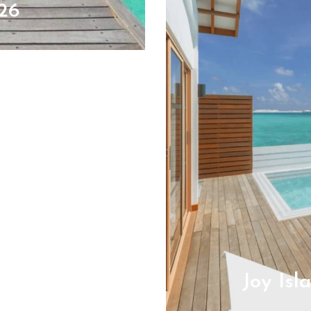
26
Joy Isl