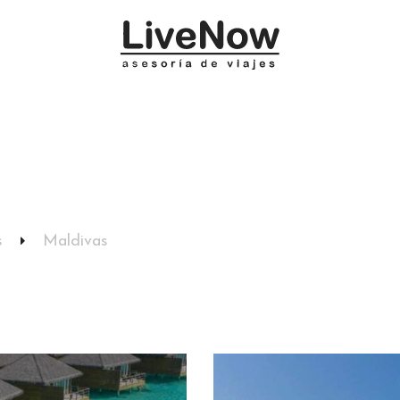
Cómo
Desconecta
Descubre
Comparte
s
Maldivas
Relájate